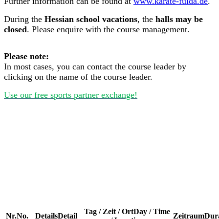
Further information can be found at
www.karate-fulda.de
.
During the
Hessian school vacations
, the
halls may be
closed
. Please enquire with the course management.
Please note:
In most cases, you can contact the course leader by
clicking on the name of the course leader.
Use our free sports partner exchange!
Tag / Zeit / Ort
Day / Time
Nr.
No.
Details
Detail
Zeitraum
Dur