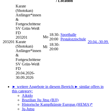
/ Location
Karate
(Shotokan)
Anfänger*innen
&
Fortgeschrittene
SV Grün-Weiß
FD
18:30-
Sporthalle
Mo
203201
20:00
Pestalozzischule
203201
Karate
20.04.-
30.09.
18:30-
(Shotokan)
Mi
20:00
Anfänger*innen
&
Fortgeschrittene
SV Grün-Weiß
FD
20.04.2026-
30.09.2026
► weitere Angebote in diesem Bereich:
► similar offers in
this category:
Aikido
Brazilian Jiu Jitsu (BJJ)
Historische Kampfkünste Europas (HEMA)*
Ju-Jutsu