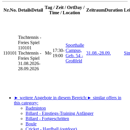
Tag / Zeit / Ort
Day /
Nr.
No.
Details
Detail
Zeitraum
Duration
Le
Time / Location
Tischtennis -
Freies Spiel
Sporthalle
110101
17:30-
Campus,
110101
Tischtennis -
Mo
31.08.-
28.09.
Si
19:00
Geb. 54 -
Freies Spiel
Großfeld
31.08.2026-
28.09.2026
► weitere Angebote in diesem Bereich:
► similar offers in
this category:
Badminton
Billard - Einstiegs-Training Anfänger
Billard - Fortgeschritten
Boule
Cricket - Hardball (outdoor)