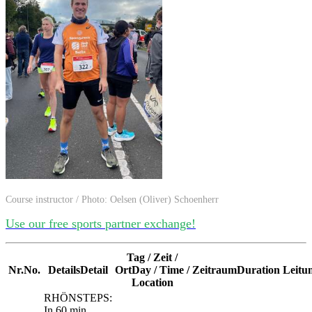
Course instructor / Photo: Oelsen (Oliver) Schoenherr
Use our free sports partner exchange!
Tag / Zeit /
Nr.
No.
Details
Detail
Ort
Day / Time /
Zeitraum
Duration
Leitu
Location
RHÖNSTEPS:
In 60 min.