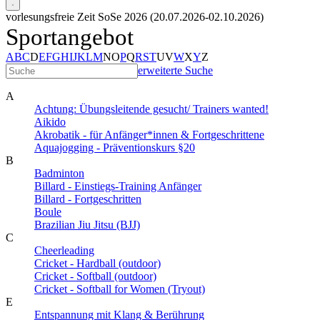
vorlesungsfreie Zeit SoSe 2026 (20.07.2026-02.10.2026)
Sportangebot
A
B
C
D
E
F
G
H
I
J
K
L
M
N
O
P
Q
R
S
T
U
V
W
X
Y
Z
erweiterte Suche
A
Achtung: Übungsleitende gesucht/ Trainers wanted!
Aikido
Akrobatik - für Anfänger*innen & Fortgeschrittene
Aquajogging - Präventionskurs §20
B
Badminton
Billard - Einstiegs-Training Anfänger
Billard - Fortgeschritten
Boule
Brazilian Jiu Jitsu (BJJ)
C
Cheerleading
Cricket - Hardball (outdoor)
Cricket - Softball (outdoor)
Cricket - Softball for Women (Tryout)
E
Entspannung mit Klang & Berührung