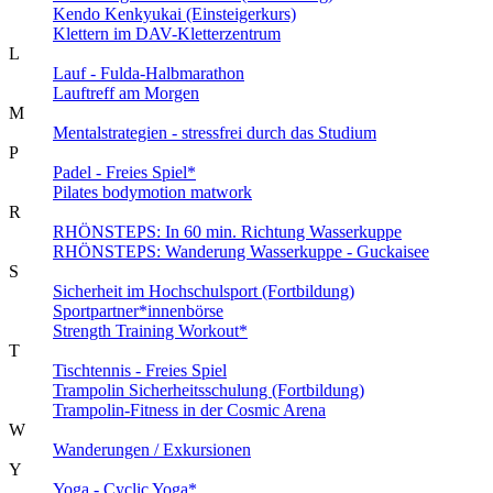
Kendo Kenkyukai (Einsteigerkurs)
Klettern im DAV-Kletterzentrum
L
Lauf - Fulda-Halbmarathon
Lauftreff am Morgen
M
Mentalstrategien - stressfrei durch das Studium
P
Padel - Freies Spiel*
Pilates bodymotion matwork
R
RHÖNSTEPS: In 60 min. Richtung Wasserkuppe
RHÖNSTEPS: Wanderung Wasserkuppe - Guckaisee
S
Sicherheit im Hochschulsport (Fortbildung)
Sportpartner*innenbörse
Strength Training Workout*
T
Tischtennis - Freies Spiel
Trampolin Sicherheitsschulung (Fortbildung)
Trampolin-Fitness in der Cosmic Arena
W
Wanderungen / Exkursionen
Y
Yoga - Cyclic Yoga*