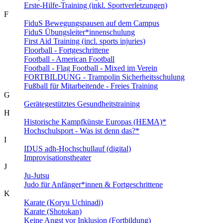
Erste-Hilfe-Training (inkl. Sportverletzungen)
F
FiduS Bewegungspausen auf dem Campus
FiduS Übungsleiter*innenschulung
First Aid Training (incl. sports injuries)
Floorball - Fortgeschrittene
Football - American Football
Football - Flag Football - Mixed im Verein
FORTBILDUNG - Trampolin Sicherheitsschulung
Fußball für Mitarbeitende - Freies Training
G
Gerätegestütztes Gesundheitstraining
H
Historische Kampfkünste Europas (HEMA)*
Hochschulsport - Was ist denn das?*
I
IDUS adh-Hochschullauf (digital)
Improvisationstheater
J
Ju-Jutsu
Judo für Anfänger*innen & Fortgeschrittene
K
Karate (Koryu Uchinadi)
Karate (Shotokan)
Keine Angst vor Inklusion (Fortbildung)